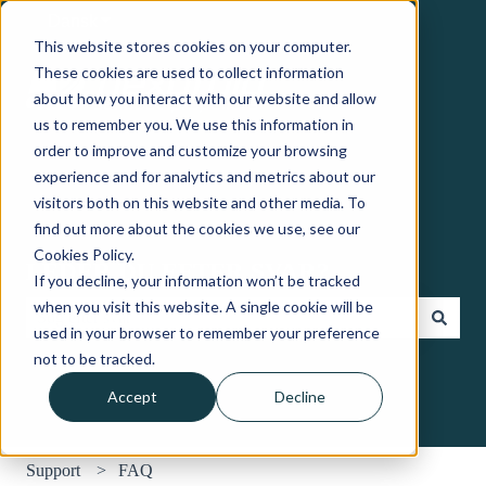
Dansk
Vis undermenu for oversættelser
This website stores cookies on your computer.
These cookies are used to collect information
about how you interact with our website and allow
us to remember you. We use this information in
order to improve and customize your browsing
experience and for analytics and metrics about our
visitors both on this website and other media. To
find out more about the cookies we use, see our
Cookies Policy.
LEDER DU EFTER SVAR?
If you decline, your information won’t be tracked
when you visit this website. A single cookie will be
used in your browser to remember your preference
Der er ingen forslag, da søgefeltet er tomt.
not to be tracked.
Accept
Decline
Support
FAQ