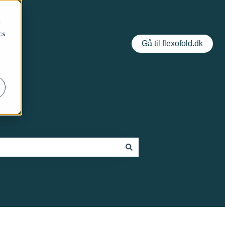
d
cs
Gå til flexofold.dk
r