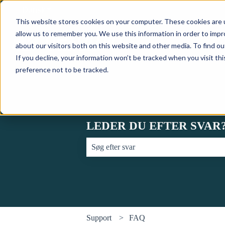
Dansk
Vis undermenu for oversættelser
This website stores cookies on your computer. These cookies are u
allow us to remember you. We use this information in order to imp
about our visitors both on this website and other media. To find o
If you decline, your information won’t be tracked when you visit th
preference not to be tracked.
LEDER DU EFTER SVAR
Der er ingen forslag, da søgefeltet er tom
Support
FAQ